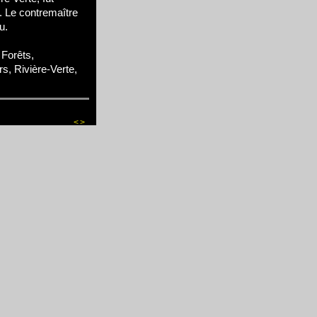
. Le contremaître
u.
Forêts,
rs, Rivière-Verte,
<
>