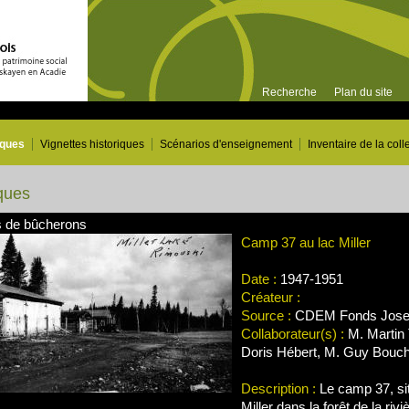
Recherche
Plan du site
iques
Vignettes historiques
Scénarios d'enseignement
Inventaire de la coll
ques
 de bûcherons
Camp 37 au lac Miller
Date :
1947-1951
Créateur :
Source :
CDEM Fonds Josep
Collaborateur(s) :
M. Martin 
Doris Hébert, M. Guy Bouc
Description :
Le camp 37, sit
Miller dans la forêt de la rivi