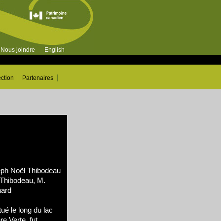
Nous joindre
English
ection
Partenaires
h Noël Thibodeau
Thibodeau, M.
hard
ué le long du lac
ère Verte, fut