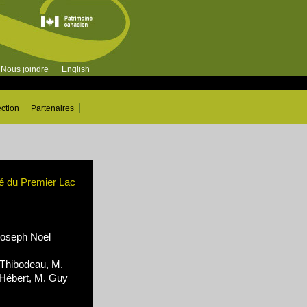
Nous joindre
English
ection
Partenaires
té du Premier Lac
oseph Noël
Thibodeau, M.
 Hébert, M. Guy