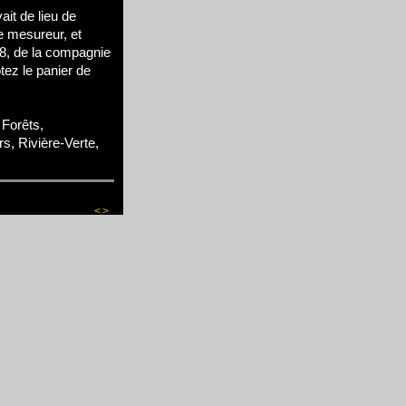
it de lieu de
e mesureur, et
28, de la compagnie
ez le panier de
Forêts,
rs, Rivière-Verte,
<
>