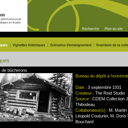
Recherche
Plan du site
iques
Vignettes historiques
Scénarios d'enseignement
Inventaire de la coll
ques
 de bûcherons
Bureau du dépôt à l'extrémi
Date :
3 septembre 1931
Créateur :
The Reid Studio
Source :
CDEM Collection J
Thibodeau
Collaborateur(s) :
M. Martin 
Léopold Couturier, M. Doris
Bouchard