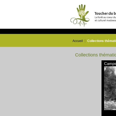
Accueil
Collections thémat
Collections thémati
Camps