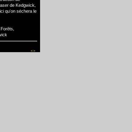
raser de Kedgwick,
ci qu'on séchera le
Forêts,
wick
<
>