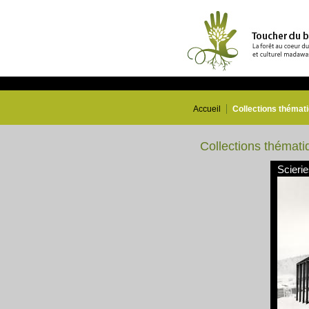
Accueil
Collections thémat
Collections thémati
Scieri