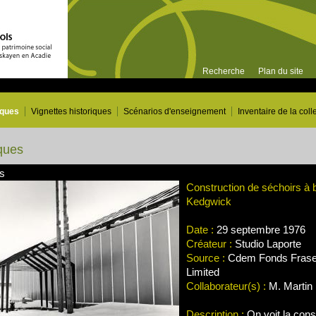
Recherche
Plan du site
iques
Vignettes historiques
Scénarios d'enseignement
Inventaire de la coll
ques
es
Construction de séchoirs à 
Kedgwick
Date :
29 septembre 1976
Créateur :
Studio Laporte
Source :
Cdem Fonds Frase
Limited
Collaborateur(s) :
M. Martin 
Description :
On voit la cons