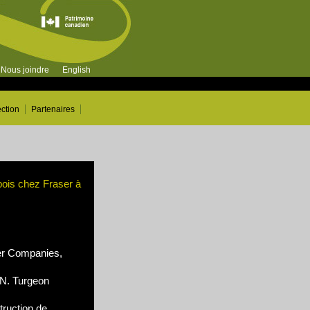
Nous joindre
English
ection
Partenaires
bois chez Fraser à
r Companies,
N. Turgeon
truction de