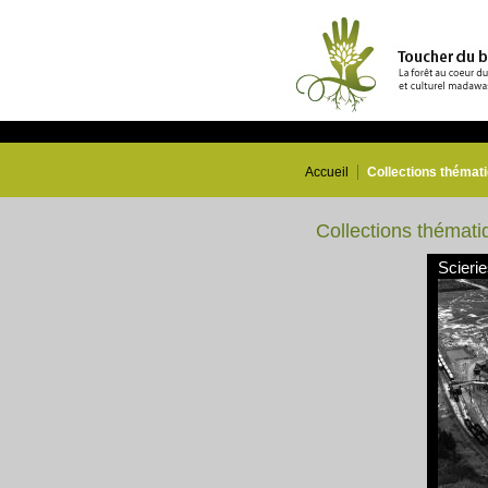
Accueil
Collections thémat
Collections thémati
Scieri