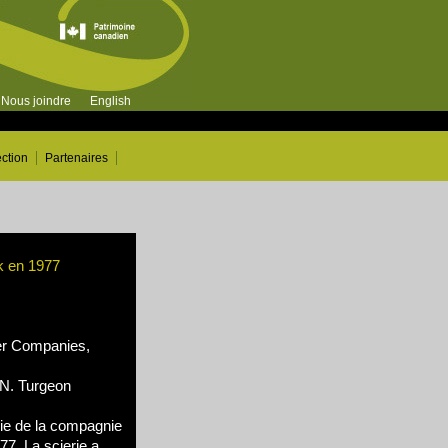
Nous joindre
English
ection
Partenaires
k en 1977
r Companies,
N. Turgeon
rie de la compagnie
7. La scierie a