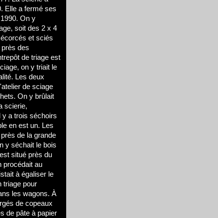
0. Elle a fermé ses
 1990. On y
age, soit des 2 x 4
t écorcés et sciés
é près des
trepôt de triage est
ciage, on y triait le
alité. Les deux
'atelier de sciage
hets. On y brûlait
a scierie,
l y a trois séchoirs
le en est un. Les
 près de la grande
n y séchait le bois
est situé près du
n procédait au
tait à égaliser le
n triage pour
dans les wagons. À
argés de copeaux
s de pâte à papier