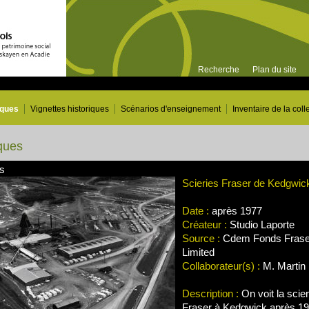
Recherche
Plan du site
iques
Vignettes historiques
Scénarios d'enseignement
Inventaire de la coll
ques
es
Scieries Fraser de Kedgwic
Date :
après 1977
Créateur :
Studio Laporte
Source :
Cdem Fonds Frase
Limited
Collaborateur(s) :
M. Martin 
Description :
On voit la scie
Fraser à Kedgwick après 197