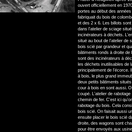
ouvert officiellement en 197
portes au début des années
fabriquait du bois de colomb
et des 2 x 6. Les billots son
dans l'atelier de sciage situ
incinérateurs à déchets. L'en
situé au bout de l'atelier de s
bois scié par grandeur et qu
bâtiments ronds à droite de l
sont des incinérateurs à déc
les déchets inutilisables de l
principalement de l'écorce. I
à bois, le plus grand immeub
deux petits bâtiments situés
cour à bois en sont aussi. O
coupé. L'atelier de rabotage 
chemin de fer. C'est ici qu'o
rabotage du bois. Cela consis
bois scié. On faisait aussi u
ensuite placer le bois scié 
droite, des wagons sont ch
pour être envoyés aux usine