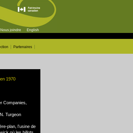
Nous joindre
English
ection
Partenaires
 en 1970
r Companies,
N. Turgeon
ère-plan, l'usine de
ick où les billots