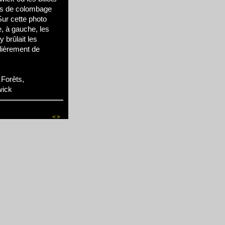
ois de colombage
Sur cette photo
, à gauche, les
 brûlait les
ulièrement de
Forêts,
wick
<
>