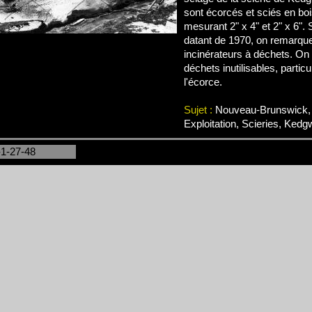
sont écorcés et sciés en b
mesurant 2" x 4" et 2" x 6". 
datant de 1970, on remarque
incinérateurs à déchets. On y
déchets inutilisables, partic
l'écorce.
Sujet :
Nouveau-Brunswick, 
Exploitation, Scieries, Kedg
-1-27-48