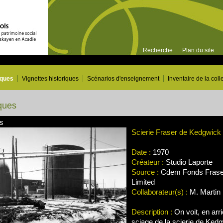
Recherche
Plan du site
iques
Vignettes historiques
Scénarios d'enseignement
Inventaire de la coll
ques
es
Scierie Fraser de Kedgwick
Date :
1970
Créateur :
Studio Laporte
Source :
Cdem Fonds Frase
Limited
Collaborateur(s) :
M. Martin 
Description :
On voit, en arri
sciage de la scierie de Kedgw