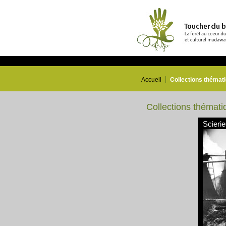
Accueil
Collections thémat
Collections thémati
Scieri