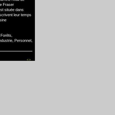
ne Fraser
st située dans
inscrivent leur temps
usine
Forêts,
Industrie, Personnel,
<
>