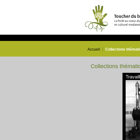
Accueil
Collections thémat
Collections thémati
Travail