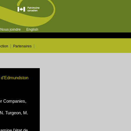
Nous joindre
English
ection
Partenaires
er d'Edmundston
r Companies,
N. Turgeon, M.
mine l'état de