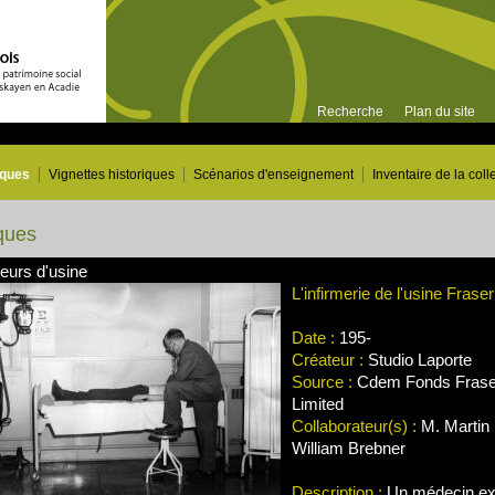
Recherche
Plan du site
iques
Vignettes historiques
Scénarios d'enseignement
Inventaire de la coll
ques
leurs d'usine
L'infirmerie de l'usine Fras
Date :
195-
Créateur :
Studio Laporte
Source :
Cdem Fonds Frase
Limited
Collaborateur(s) :
M. Martin 
William Brebner
Description :
Un médecin exa