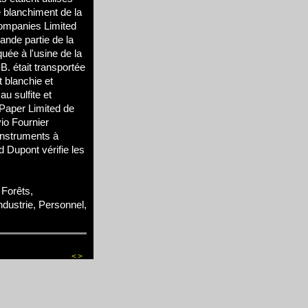
e blanchiment de la
Companies Limited
nde partie de la
quée à l'usine de la
. était transportée
t blanchie et
u sulfite et
Paper Limited de
io Fournier
instruments à
 Dupont vérifie les
Forêts,
Industrie, Personnel,
<
>