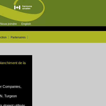
Nous joindre
English
ection
Partenaires
blanchiment de la
r Companies,
N. Turgeon
 étaient utilisés