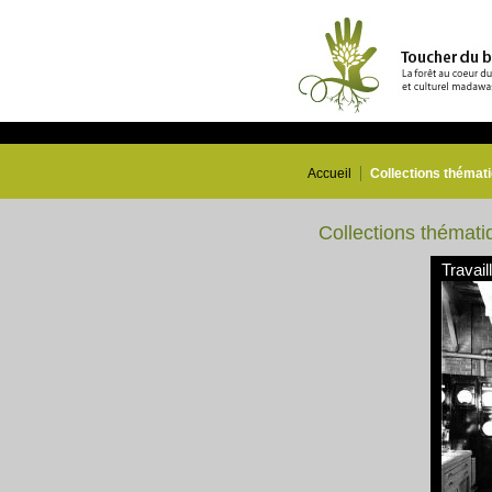
Accueil
Collections thémat
Collections thémati
Travail