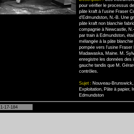
pour vérifier le processus d
pâte kraft à l'usine Fraser 
d'Edmundston, N.-B. Une gra
pâte kraft non blanchie fabri
compagnie à Newcastle, N.-B
par train à Edmundston, étai
mélangée à la pâte blanchie a
pompée vers l'usine Fraser 
Madawaska, Maine. M. Sylv
enregistre les données des 
gauche tandis que M. Gérard
contrôles.
Sujet :
Nouveau-Brunswick, 
Exploitation, Pâte à papier, 
Edmundston
-1-17-184