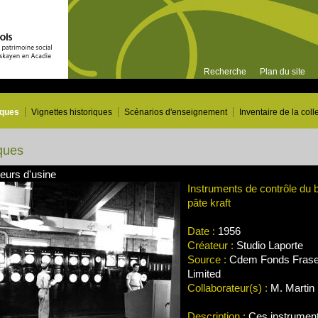
Recherche
Plan du site
iques
Vignettes historiques
Scénarios d'enseignement
Inventaire de la coll
ques
leurs d'usine
Instruments de contrôle du 
pâte kraft
Date :
1956
Créateur :
Studio Laporte
Source :
Cdem Fonds Frase
Limited
Collaborateur(s) :
M. Martin 
Description :
Ces instruments