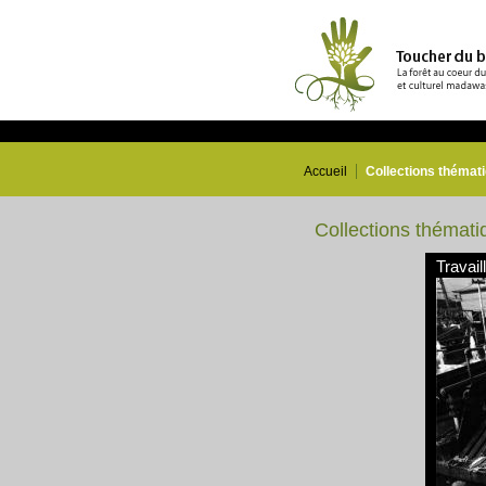
Accueil
Collections thémat
Collections thémati
Travail