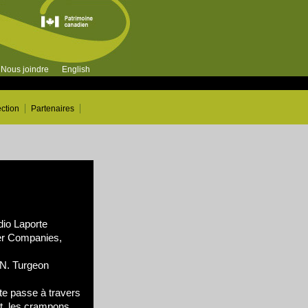
Nous joindre
English
ection
Partenaires
dio Laporte
r Companies,
N. Turgeon
âte passe à travers
t, les crampons