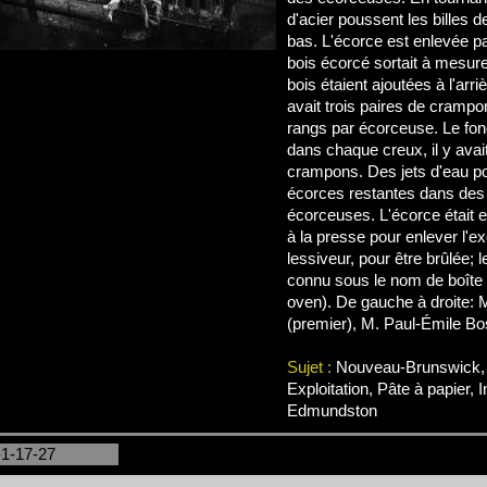
d'acier poussent les billes d
bas. L'écorce est enlevée pa
bois écorcé sortait à mesure
bois étaient ajoutées à l'arrièr
avait trois paires de crampon
rangs par écorceuse. Le fond
dans chaque creux, il y avai
crampons. Des jets d'eau po
écorces restantes dans des 
écorceuses. L'écorce était 
à la presse pour enlever l'e
lessiveur, pour être brûlée; l
connu sous le nom de boîte 
oven). De gauche à droite:
(premier), M. Paul-Émile Bo
Sujet :
Nouveau-Brunswick, 
Exploitation, Pâte à papier, 
Edmundston
-1-17-27