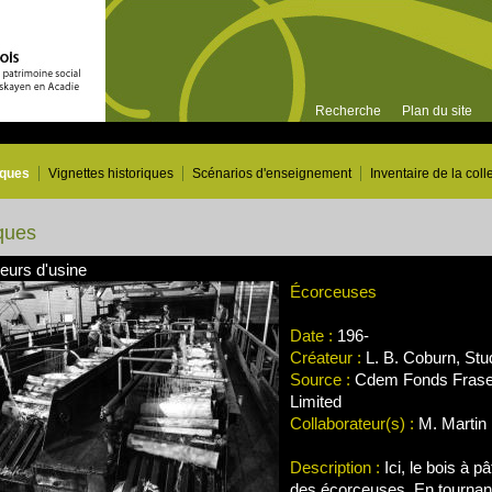
Recherche
Plan du site
iques
Vignettes historiques
Scénarios d'enseignement
Inventaire de la coll
ques
leurs d'usine
Écorceuses
Date :
196-
Créateur :
L. B. Coburn, Stu
Source :
Cdem Fonds Frase
Limited
Collaborateur(s) :
M. Martin 
Description :
Ici, le bois à p
des écorceuses. En tournan