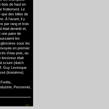
e bois de haut en
r frottement. Le
 que des billes de
e. À l'avant, il y
s par rang et trois
 était dentelé et,
t une paire de
ussaient les
glissoires sous les
envoyée en premier
xcès d'eau puis, au
e lessiveur était
à sciure (dutch
 M. Guy Levesque
ssé (troisième).
Forêts,
Industrie, Personnel,
<
>