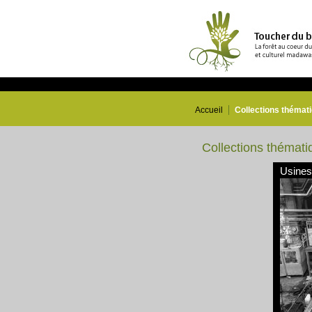
Accueil
Collections thémat
Collections thémati
Usines