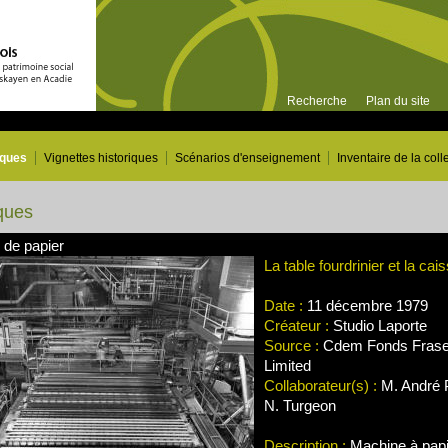
Recherche
Plan du site
iques
Vignettes historiques
Scénarios d'enseignement
Inventaire de la coll
ques
 de papier
La table fourdrinier et la cai
Date :
11 décembre 1979
Créateur :
Studio Laporte
Source :
Cdem Fonds Frase
Limited
Collaborateur(s) :
M. André P
N. Turgeon
Description :
Machine à papie