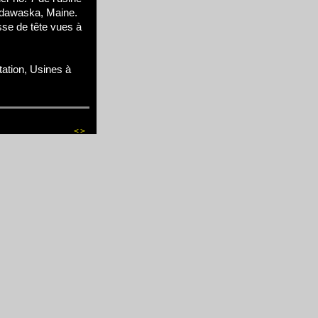
adawaska, Maine.
isse de tête vues à
tation, Usines à
<
>