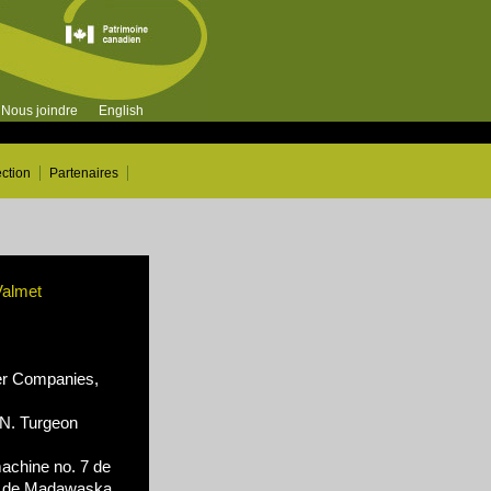
Nous joindre
English
ection
Partenaires
Valmet
r Companies,
N. Turgeon
machine no. 7 de
ed de Madawaska,