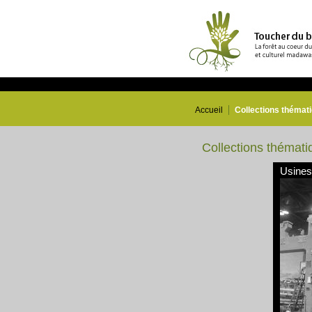
Accueil
Collections thémat
Collections thémati
Usines