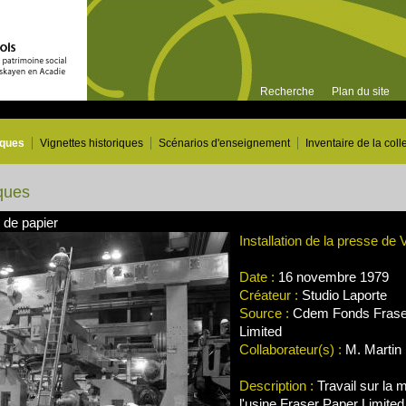
Recherche
Plan du site
iques
Vignettes historiques
Scénarios d'enseignement
Inventaire de la coll
ques
 de papier
Installation de la presse de 
Date :
16 novembre 1979
Créateur :
Studio Laporte
Source :
Cdem Fonds Frase
Limited
Collaborateur(s) :
M. Martin 
Description :
Travail sur la 
l'usine Fraser Paper Limit