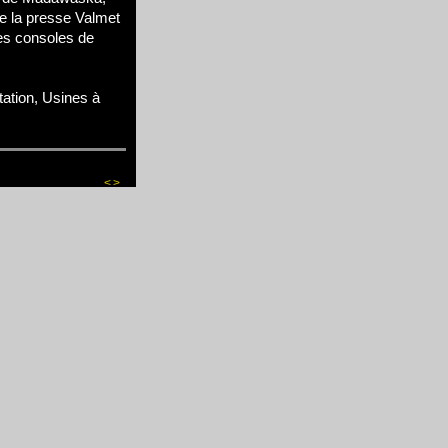
de la presse Valmet
les consoles de
tation, Usines à
<
>