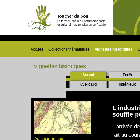
Accueil
Collections thématiques
Vignettes historiques
S
Vignettes historiques
Survol
Forêt
C. Picard
Ingénieux
L'indust
souffle p
L'arrivée d
fait au cou
Agrandir l'image