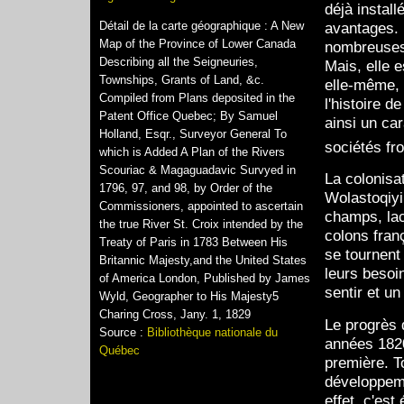
déjà install
avantages. 
Détail de la carte géographique : A New
Map of the Province of Lower Canada
nombreuses p
Describing all the Seigneuries,
Mais, elle 
Townships, Grants of Land, &c.
elle-même, 
Compiled from Plans deposited in the
l'histoire 
Patent Office Quebec; By Samuel
ainsi un car
Holland, Esqr., Surveyor General To
sociétés fron
which is Added A Plan of the Rivers
Scouriac & Magaguadavic Survyed in
La colonisa
1796, 97, and 98, by Order of the
Wolastoqiyi
Commissioners, appointed to ascertain
champs, lac
the true River St. Croix intended by the
colons franç
Treaty of Paris in 1783 Between His
se tournent 
Britannic Majesty,and the United States
leurs besoin
of America London, Published by James
sentir et un
Wyld, Geographer to His Majesty5
Charing Cross, Jany. 1, 1829
Le progrès d
Source :
Bibliothèque nationale du
années 182
Québec
première. To
développeme
effet, c'es