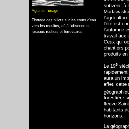
subvenir à 
Agrandir l'image
Madawaska e
l'agricultur
Flottage des billots sur les cours d'eau
l'été est c
vers les moulins, dû à l'absence de
l'automne e
réseaux routiers et ferroviaires.
travail aux
Ceux qui oc
chantiers po
produits en
e
Le 19
siècl
rapidement 
aura un imp
effet, cett
géographiqu
forestière s
fleuve Sain
habitants d
horizons.
La géograph