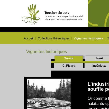
Accueil
Collections thématiques
Vignettes historiques
S
Vignettes historiques
Survol
Forêt
C. Picard
Ingénieux
L'indust
souffle p
Or comme le
habitants q
terres moins