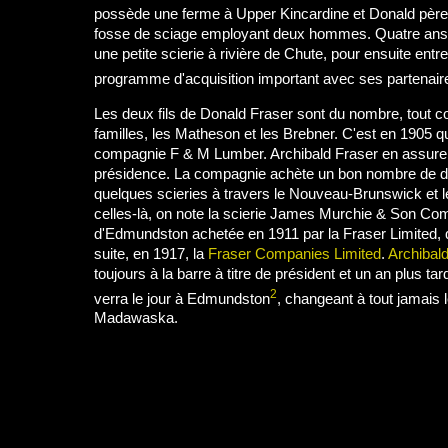
possède une ferme à Upper Kincardine et Donald père 
fosse de sciage employant deux hommes. Quatre ans pl
une petite scierie à rivière de Chute, pour ensuite ent
programme d'acquisition important avec ses partenair
Les deux fils de Donald Fraser sont du nombre, tout
familles, les Matheson et les Brebner. C'est en 1905 qu
compagnie F & M Lumber. Archibald Fraser en assure 
présidence. La compagnie achète un bon nombre de dr
quelques scieries à travers le Nouveau-Brunswick et 
celles-là, on note la scierie James Murchie & Son C
d'Edmundston achetée en 1911 par la Fraser Limited, q
suite, en 1917, la
Fraser Companies Limited
.
Archibal
toujours à la barre à titre de président et un an plus ta
2
verra le jour à Edmundston
, changeant à tout jamais 
Madawaska.