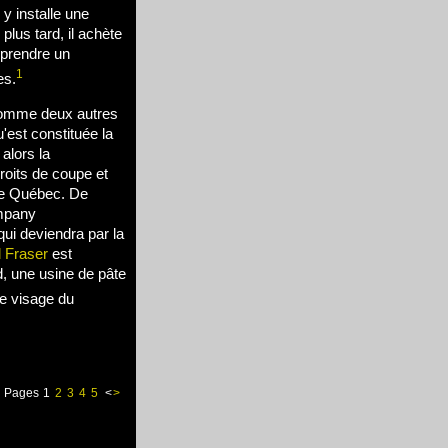
y installe une
us tard, il achète
reprendre un
1
es.
 comme deux autres
'est constituée la
alors la
oits de coupe et
le Québec. De
ompany
ui deviendra par la
d Fraser
est
rd, une usine de pâte
le visage du
Pages
1
2
3
4
5
<
>