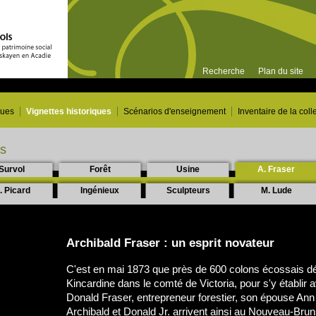
Recherche
Plan du site
ques
Vignettes historiques
Scénarios d'enseignement
Inventaire de la coll
es
Survol
Forêt
Usine
A. Fraser
. Picard
Ingénieux
Sculpteurs
M. Lude
Archibald Fraser : un esprit novateur
C'est en mai 1873 que près de 600 colons écossais d
Kincardine dans le comté de Victoria, pour s'y établir a
Donald Fraser, entrepreneur forestier, son épouse Ann e
Archibald et Donald Jr. arrivent ainsi au Nouveau-Brun