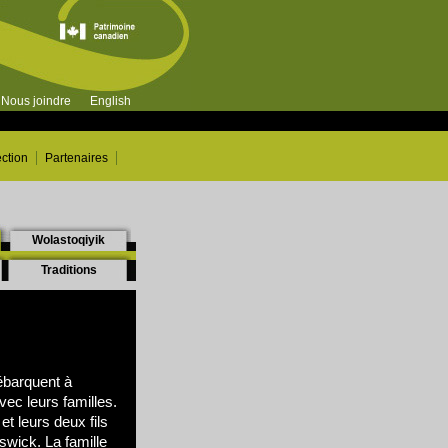
Nous joindre
English
ection
Partenaires
Wolastoqiyik
Traditions
ébarquent à
vec leurs familles.
t leurs deux fils
swick. La famille