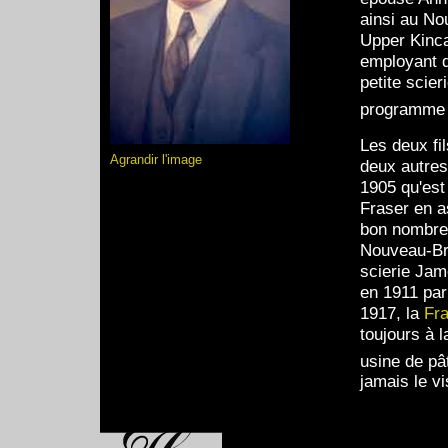
ainsi au No
Upper Kinca
employant d
petite scier
programme d
Les deux fi
Agrandir l'image
deux autres
1905 qu'est
Fraser en a
bon nombre 
Nouveau-Bru
scierie Ja
en 1911 par 
1917, la
Fr
toujours à l
usine de pâ
jamais le 