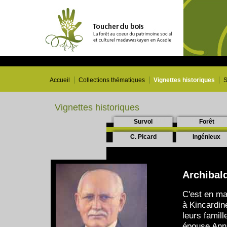
Accueil
Collections thématiques
Vignettes historiques
S
Vignettes historiques
Survol
Forêt
C. Picard
Ingénieux
Archibald
C'est en ma
à Kincardin
leurs famill
épouse Ann e