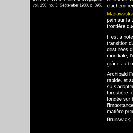
d'acheminer
vol. 158, no. 3, September 1980, p. 395.
Madawask
pain sur la
frontière qu
Il est à not
transition 
destinées d
mondiale, l'
grâce au bo
Archibald F
rapide, et s
su s'adapte
forestière 
fondée sur l
l'importance
matière pre
Brunswick, 