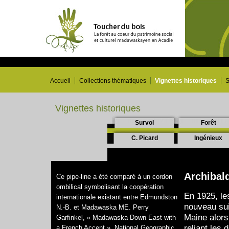
Accueil
Collections thématiques
Vignettes historiques
S
Vignettes historiques
Survol
Forêt
C. Picard
Ingénieux
Archibald
Ce pipe-line a été comparé à un cordon
ombilical symbolisant la coopération
En 1925, le
internationale existant entre Edmundston
nouveau sui
N.-B. et Madawaska ME. Perry
Maine alors
Garfinkel, « Madawaska Down East with
reliant les
a French Accent », National Geographic,