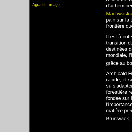
Agrandir l'image
d'acheminer
Madawask
pain sur la
frontière qu
Il est à not
transition 
destinées d
mondiale, l'
grâce au bo
Archibald F
rapide, et s
su s'adapte
forestière 
fondée sur l
l'importance
matière pre
Brunswick, 