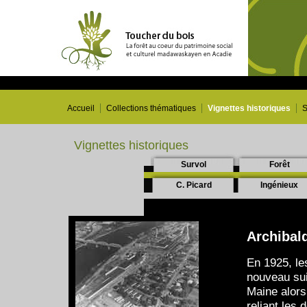
Accueil
Collections thématiques
Vignettes historiques
S
Vignettes historiques
Survol
Forêt
C. Picard
Ingénieux
Archibald
En 1925, le
nouveau sui
Maine alors
reliant les