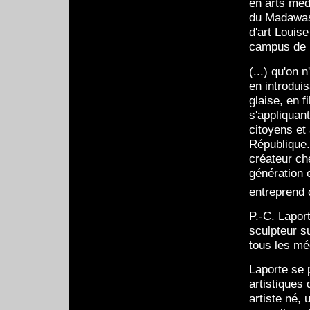
en arts méd
du Madawask
d'art Louis
campus de 
(...) qu'on 
en introdui
glaise, en f
s'appliquant
citoyens et
République. 
créateur c
génération 
entreprend 
P.-C. Lapor
sculpteur s
tous les méd
Laporte se p
artistiques 
artiste né,