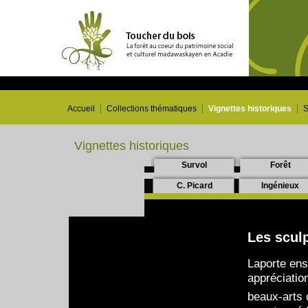
Accueil
Collections thématiques
Vignettes historiques
S
Vignettes historiques
Survol
Forêt
C. Picard
Ingénieux
Les sculp
Laporte ens
appréciation
beaux-arts 