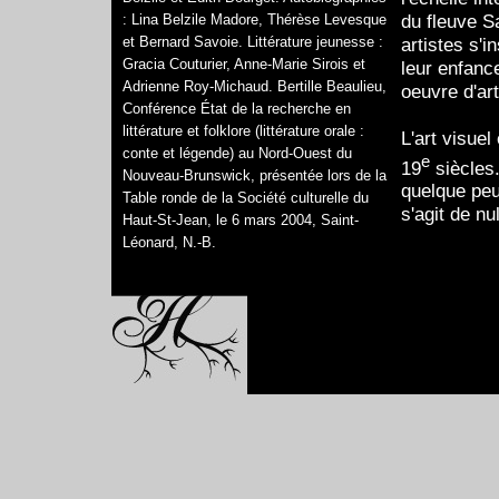
du fleuve S
: Lina Belzile Madore, Thérèse Levesque
artistes s'i
et Bernard Savoie. Littérature jeunesse :
Gracia Couturier, Anne-Marie Sirois et
leur enfanc
Adrienne Roy-Michaud. Bertille Beaulieu,
oeuvre d'ar
Conférence État de la recherche en
littérature et folklore (littérature orale :
L'art visue
conte et légende) au Nord-Ouest du
e
19
siècles.
Nouveau-Brunswick, présentée lors de la
quelque peu 
Table ronde de la Société culturelle du
s'agit de n
Haut-St-Jean, le 6 mars 2004, Saint-
Léonard, N.-B.