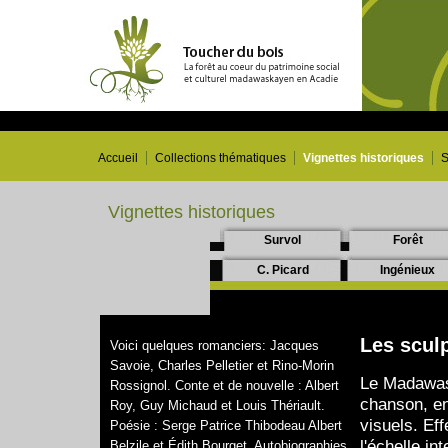
Accueil
Collections thématiques
Vignettes historiques
S
Vignettes historiques
Survol
Forêt
C. Picard
Ingénieux
Les sculp
Voici quelques romanciers: Jacques
Savoie, Charles Pelletier et Rino-Morin
Le Madawask
Rossignol. Conte et de nouvelle : Albert
chanson, en
Roy, Guy Michaud et Louis Thériault.
visuels. Ef
Poésie : Serge Patrice Thibodeau Albert
l'échelle in
Belzile et Édith Bourget. Autobiographies