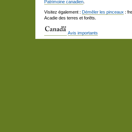
Patrimoine canadien
.
Visitez également :
Démêler les pinceaux
: fr
Acadie des terres et forêts.
Avis importants