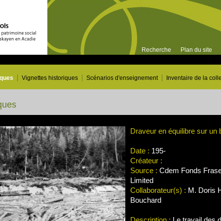
Recherche
Plan du site
iques
Vignettes historiques
Scénarios d'enseignement
Inventaire de la coll
ques
Draveur en équilibre sur un b
Date :
195-
Créateur :
Source :
Cdem Fonds Frase
Limited
Collaborateur(s) :
M. Doris 
Bouchard
Description :
Le travail des d