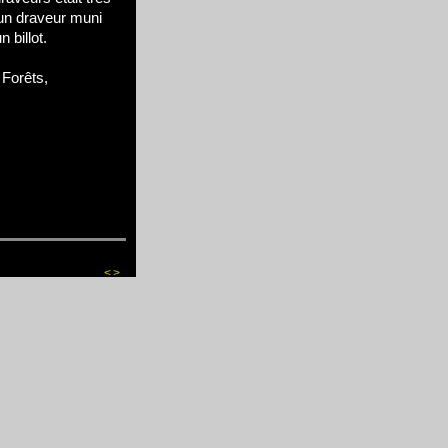
 un draveur muni
 billot.
Forêts,
<
>