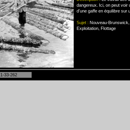
dangereux. Ici, on peut voir
d'une gaffe en équilibre sur un
Sujet :
Nouveau-Brunswick, 
Exploitation, Flottage
-1-33-262