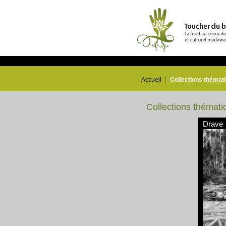
Accueil
Collections thémat
Collections thémati
Drave