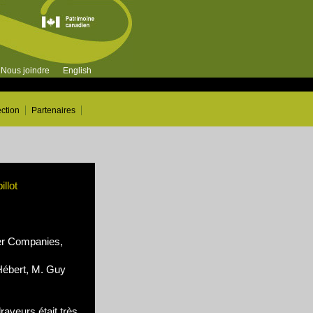
Nous joindre
English
ection
Partenaires
illot
r Companies,
Hébert, M. Guy
raveurs était très