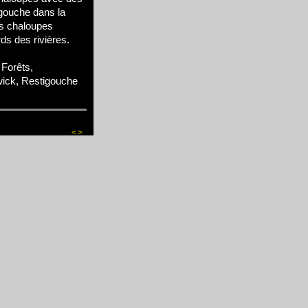
igouche dans la
es chaloupes
ds des rivières.
Forêts,
gwick, Restigouche
<
>