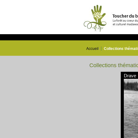
Accueil
Collections thémat
Collections thémati
Drave