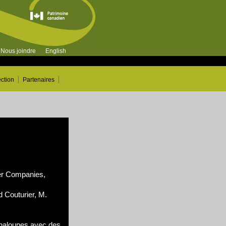
Nous joindre
English
ection
Partenaires
r Companies,
 Couturier, M.
haloupes avec des