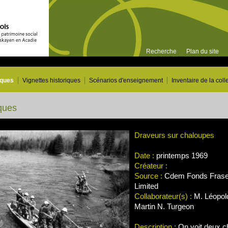
Recherche
Plan du site
iques
Vignettes historiques
Scénarios d'enseignement
Inventaire de la coll
ques
Draveurs sur chaloupes
Date :
printemps 1969
Créateur :
Source :
Cdem Fonds Frase
Limited
Collaborateur(s) :
M. Léopold
Martin N. Turgeon
Description :
On voit deux c