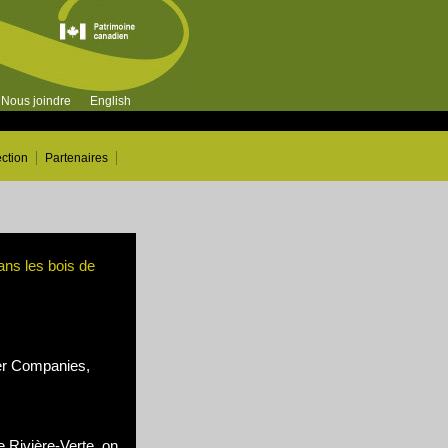
Nous joindre
English
ection
Partenaires
ns les bois de
r Companies,
e Rivière-Verte, on