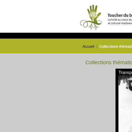
Accueil
Collections thémat
Collections thémati
Transp