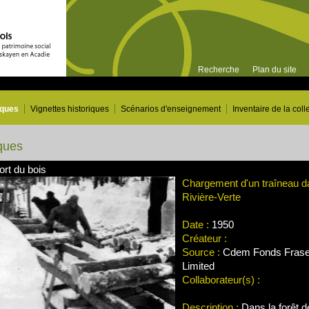
Recherche
Plan du site
iques
Vignettes historiques
Scénarios d'enseignement
Inventaire de la coll
ques
ort du bois
Chargement d'un traîneau da
Rivière-Verte
Date :
1950
Créateur :
Source :
Cdem Fonds Frase
Limited
Collaborateur(s) :
Description :
Dans la forêt d