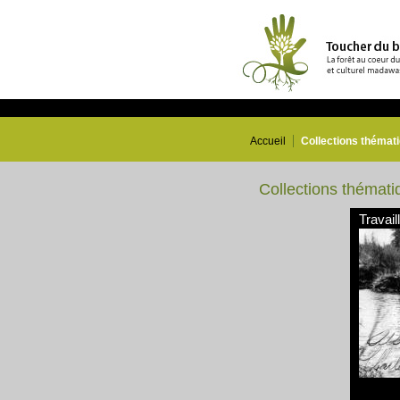
Accueil
Collections thémat
Collections thémati
Travail