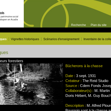
Recherche
Plan du site
iques
Vignettes historiques
Scénarios d'enseignement
Inventaire de la coll
ques
leurs forestiers
Bûcherons à la chasse
Date :
3 sept. 1931
Créateur :
The Reid Studio
Source :
Cdem Fonds Josep
Collaborateur(s) :
M. Martin 
Doris Hébert, M. Guy Bouc
Description :
M. Alfred Plour
Bourgoin sont à la chasse 