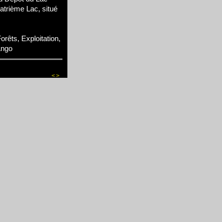
atrième Lac, situé
rêts, Exploitation,
Ango
<
>