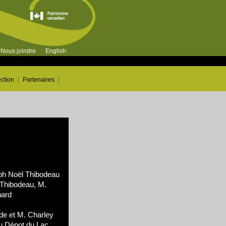
Nous joindre
English
ection
Partenaires
h Noël Thibodeau
Thibodeau, M.
hard
de et M. Charley
au Dépot du Lac