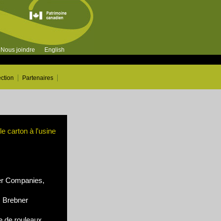
Nous joindre
English
ection
Partenaires
e carton à l'usine
r Companies,
m Brebner
 de rouleaux