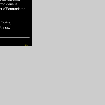
rton dans le
ser d'Edmundston
Forêts,
Usines,
<
>