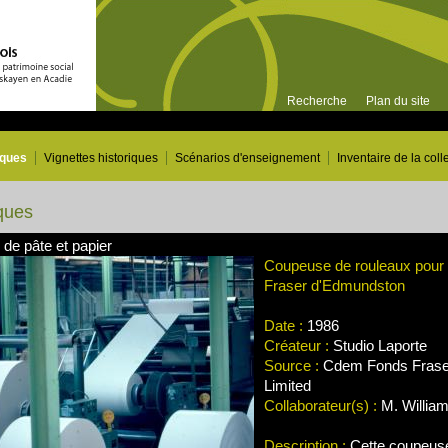
Recherche
Plan du site
iques
Vignettes historiques
Scénarios d'enseignement
Inventaire de la coll
ques
 de pâte et papier
Coupeuse de rouleaux pour l
Fraser d'Edmundston
Date :
1986
Créateur :
Studio Laporte
Source :
Cdem Fonds Frase
Limited
Collaborateur(s) :
M. Willia
Description :
Cette coupeuse