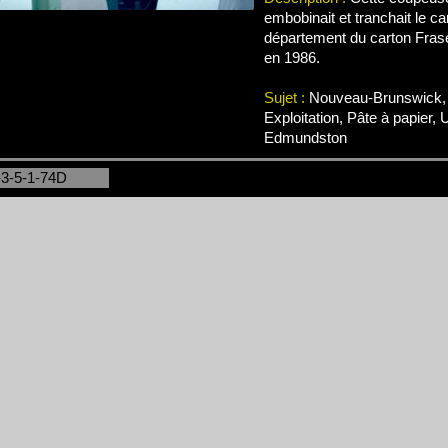
embobinait et tranchait le ca
département du carton Fra
en 1986.
Sujet :
Nouveau-Brunswick, 
Exploitation, Pâte à papier, 
Edmundston
-3-5-1-74D