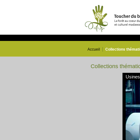
Accueil
Collections thémat
Collections thémati
Usines