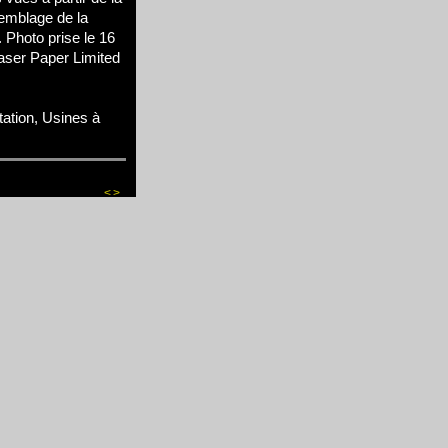
emblage de la
. Photo prise le 16
aser Paper Limited
tation, Usines à
<
>