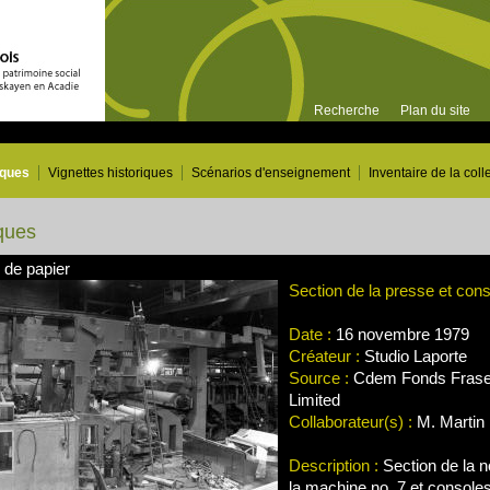
Recherche
Plan du site
iques
Vignettes historiques
Scénarios d'enseignement
Inventaire de la coll
ques
 de papier
Section de la presse et con
Date :
16 novembre 1979
Créateur :
Studio Laporte
Source :
Cdem Fonds Frase
Limited
Collaborateur(s) :
M. Martin 
Description :
Section de la n
la machine no. 7 et consoles