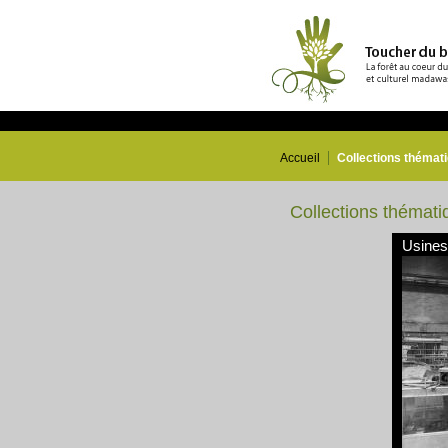
Accueil
Collections thémat
Collections thémati
Usines