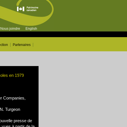
Nous joindre
English
ection
Partenaires
soles en 1979
r Companies,
N. Turgeon
ouvelle presse de
 vues à partir de la