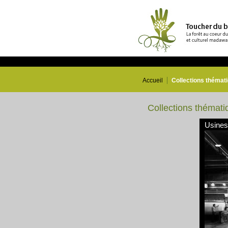
Accueil
Collections thémat
Collections thémati
Usines