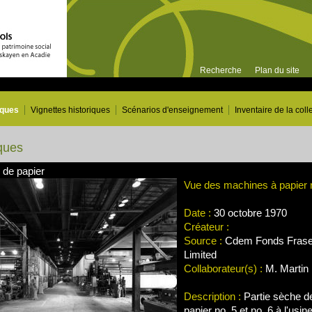
Recherche
Plan du site
iques
Vignettes historiques
Scénarios d'enseignement
Inventaire de la coll
ques
 de papier
Vue des machines à papier n
Date :
30 octobre 1970
Créateur :
Source :
Cdem Fonds Frase
Limited
Collaborateur(s) :
M. Martin 
Description :
Partie sèche d
papier no. 5 et no. 6 à l'usi