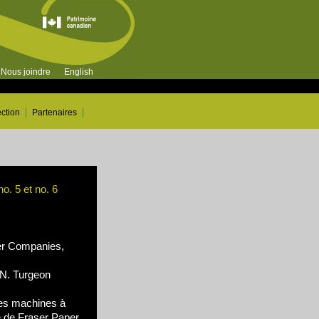
Nous joindre
English
ection
Partenaires
o. 5 et no. 6
r Companies,
N. Turgeon
es machines à
ne de Fraser Paper