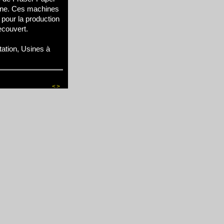
ine. Ces machines
 pour la production
ecouvert.
tation, Usines à
<
>