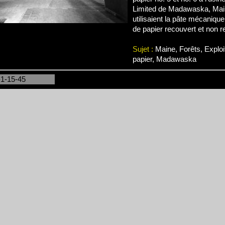
Limited de Madawaska, Ma
utilisaient la pâte mécanique
de papier recouvert et non r
Sujet :
Maine, Forêts, Exploi
papier, Madawaska
-1-15-45