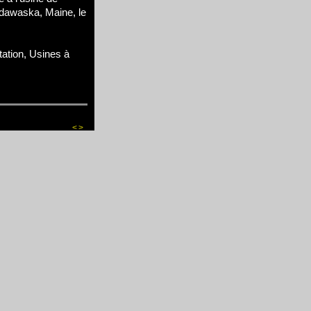
dawaska, Maine, le
tation, Usines à
<
>