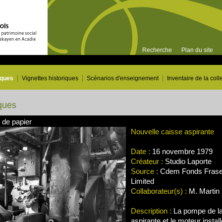
Recherche
Plan du site
iques
Vignettes historiques
Scénarios d'enseignement
Inventaire de la coll
ques
 de papier
Nouvelle caisse aspirante
Date :
16 novembre 1979
Créateur :
Studio Laporte
Source :
Cdem Fonds Frase
Limited
Collaborateur(s) :
M. Martin 
Description :
La pompe de la
aspirante et le moteur install