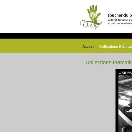
Accueil
Collections thémat
Collections thémati
Usines