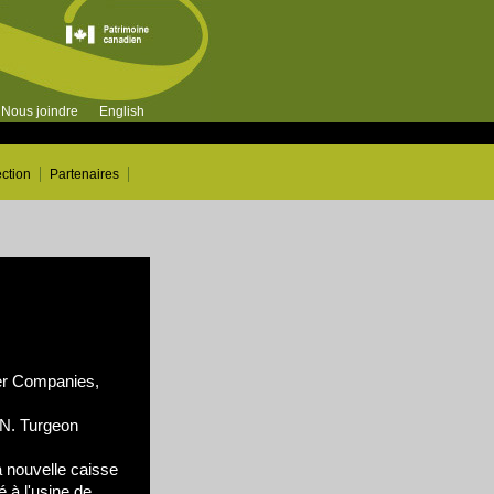
Nous joindre
English
ection
Partenaires
r Companies,
N. Turgeon
 nouvelle caisse
é à l'usine de