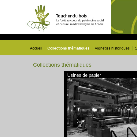
Accueil
Collections thématiques
Vignettes historiques
S
Collections thématiques
Usines de papier