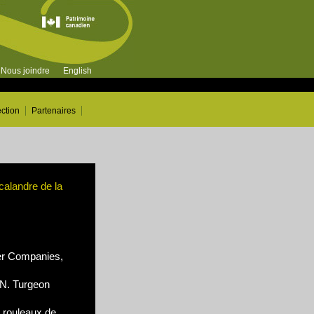
Nous joindre
English
ection
Partenaires
calandre de la
r Companies,
N. Turgeon
 rouleaux de