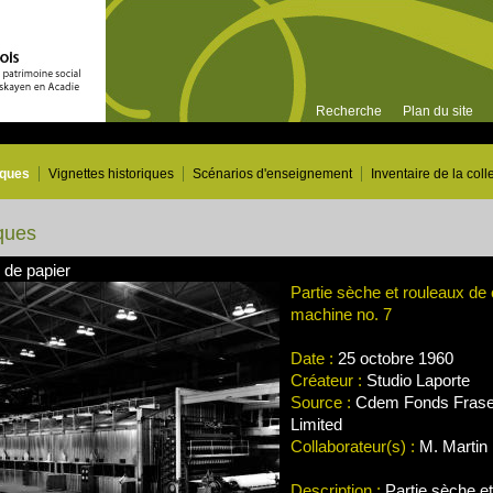
Recherche
Plan du site
iques
Vignettes historiques
Scénarios d'enseignement
Inventaire de la coll
ques
 de papier
Partie sèche et rouleaux de 
machine no. 7
Date :
25 octobre 1960
Créateur :
Studio Laporte
Source :
Cdem Fonds Frase
Limited
Collaborateur(s) :
M. Martin 
Description :
Partie sèche et