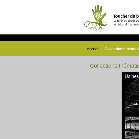
Accueil
Collections thémat
Collections thémati
Usines