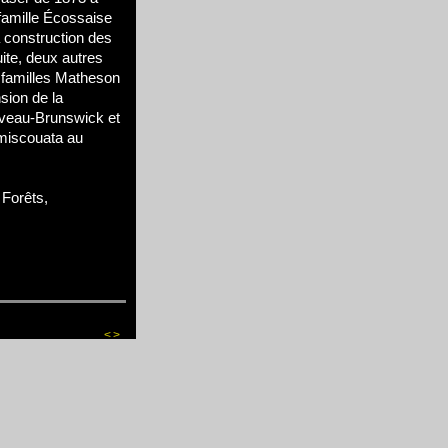
a famille Écossaise
a construction des
uite, deux autres
es familles Matheson
nsion de la
veau-Brunswick et
émiscouata au
Forêts,
<
>