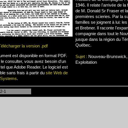
1946. Il relate l'arrivée de l
de M. Donald Sr Fraser et l
premières scieries. Par la s
familles se joignent à lui: l
et Brebner. Il raconte l'expa
compagnie dans tout le Nou
jusque dans la région du T
Québec.
Télécharger la version .pdf
ument est disponible en format PDF.
Sujet :
Nouveau-Brunswick, 
 le consulter, vous avez besoin d'un
Exploitation
l tel que Adobe Reader. Le logiciel est
ble sans frais à partir du
site Web de
 Systems
.
-2-1