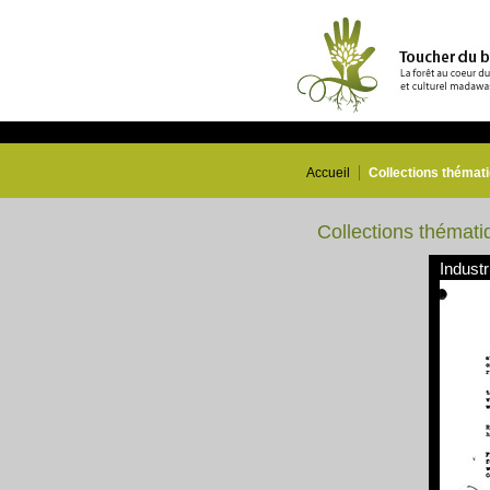
Accueil
Collections thémat
Collections thémati
Industr