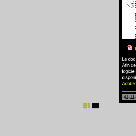
Le doc
Afin de
logicie
disponi
Adobe
41-11