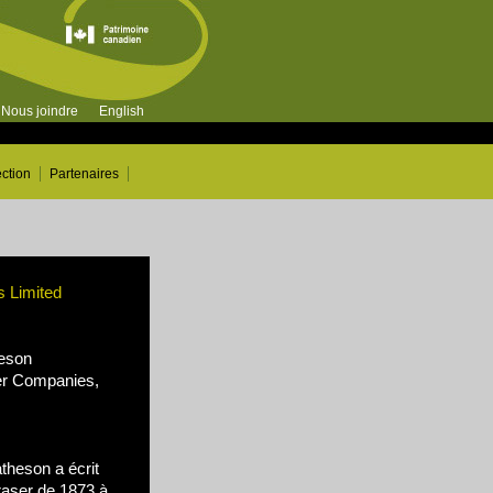
Nous joindre
English
ection
Partenaires
s Limited
eson
r Companies,
heson a écrit
raser de 1873 à