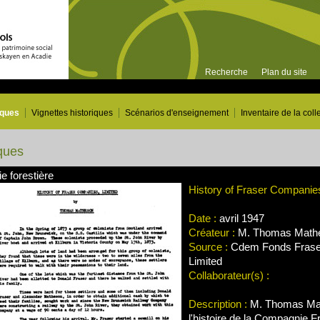
Recherche
Plan du site
iques
Vignettes historiques
Scénarios d'enseignement
Inventaire de la coll
ques
ie forestière
History of Fraser Companie
Date :
avril 1947
Créateur :
M. Thomas Math
Source :
Cdem Fonds Frase
Limited
Collaborateur(s) :
Description :
M. Thomas Mat
l'histoire de la Compagnie F