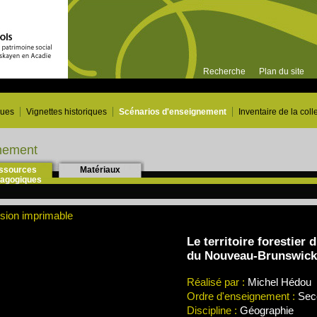
Recherche
Plan du site
ques
Vignettes historiques
Scénarios d'enseignement
Inventaire de la coll
gnement
ssources
Matériaux
agogiques
sion imprimable
Le territoire forestier
du Nouveau-Brunswick
Réalisé par :
Michel Hédou
Ordre d'enseignement :
Sec
Discipline :
Géographie