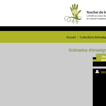
Accueil
Collections thémati
Scénarios d'ensei
Re
péd
Ver