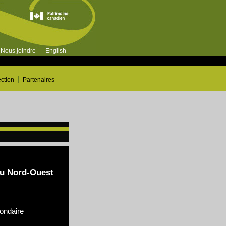
Nous joindre
English
ection
Partenaires
 du Nord-Ouest
ondaire