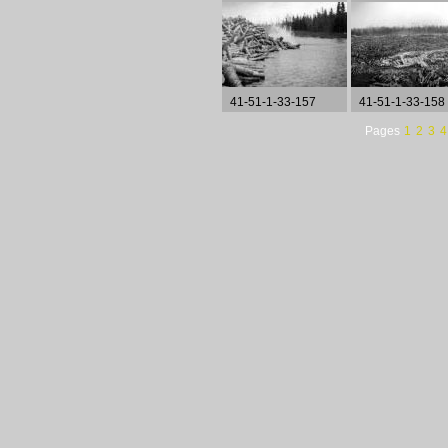
41-51-1-33-157
41-51-1-33-158
Pages
1
2
3