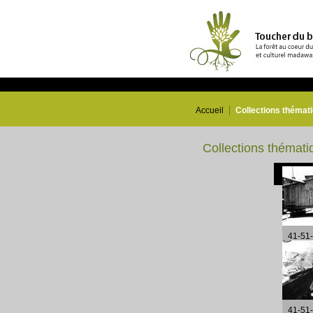
Accueil
Collections thémat
Collections thémati
41-51
41-51