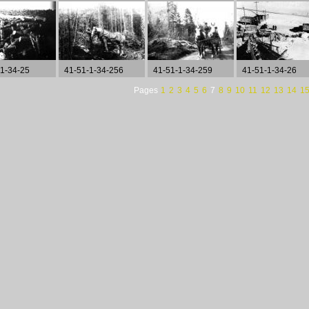
-1-34-25
41-51-1-34-256
41-51-1-34-259
41-51-1-34-26
Pages
1
2
3
4
5
6
7
8
9
10
11
12
13
14
1