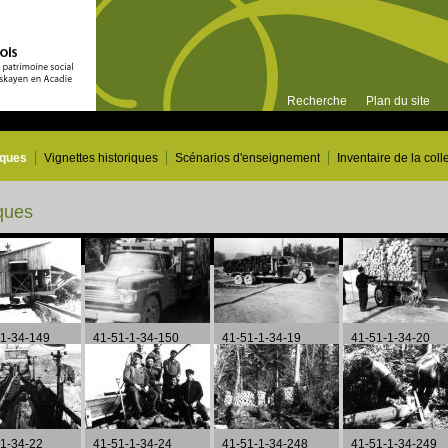
Recherche
Plan du site
iques
Vignettes historiques
Scénarios d'enseignement
Inventaire de la coll
ques
Page 7 de 20
-1-34-149
41-51-1-34-150
41-51-1-34-19
41-51-1-34-20
-1-34-22
41-51-1-34-24
41-51-1-34-248
41-51-1-34-249