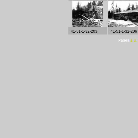
41-51-1-32-203
41-51-1-32-206
Pages
1
2