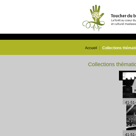
Accueil
Collections thémat
Collections thémati
41-51
41-51