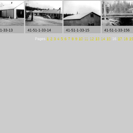
-1-33-13
41-51-1-33-14
41-51-1-33-15
41-51-1-33-156
Pages
1
2
3
4
5
6
7
8
9
10
11
12
13
14
15
16
17
18
1