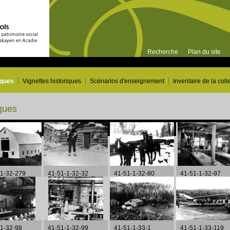
Recherche
Plan du site
iques
Vignettes historiques
Scénarios d'enseignement
Inventaire de la coll
ques
Page 16 de 24
-1-32-279
41-51-1-32-32
41-51-1-32-80
41-51-1-32-97
-1-32-98
41-51-1-32-99
41-51-1-33-1
41-51-1-33-119