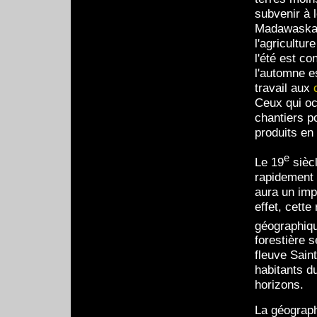
subvenir à 
Madawaska e
l'agricultur
l'été est c
l'automne e
travail aux
Ceux qui oc
chantiers po
produits en
e
Le 19
siècl
rapidement 
aura un imp
effet, cett
géographiqu
forestière s
fleuve Sain
habitants d
horizons.
La géograph