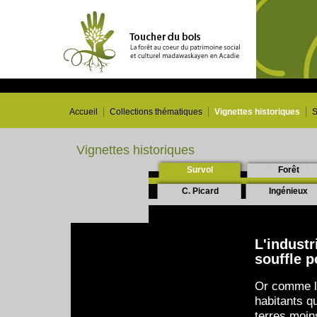
Accueil
Collections thématiques
Vignettes historiques
S
Vignettes historiques
Survol
Forêt
C. Picard
Ingénieux
L'indust
souffle p
Or comme le
habitants q
terres moins