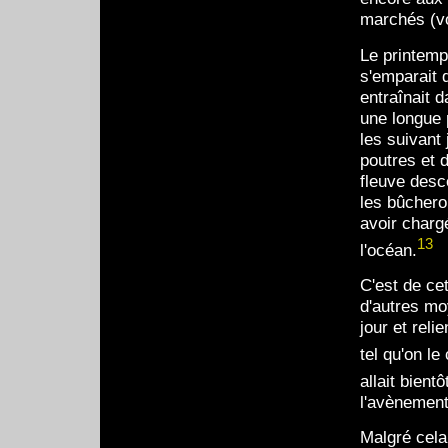
marchés (voi
Le printemp
s'emparait 
entraînait d
une longue 
les suivant 
poutres et 
fleuve desc
les bûcheron
avoir charg
13
l'océan.
C'est de cet
d'autres mo
jour et reli
tel qu'on le
allait bient
l'avènement
Malgré cela