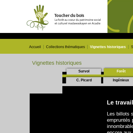
Accueil
Collections thématiques
Vignettes historiques
S
Vignettes historiques
Survol
Forêt
C. Picard
Ingénieux
Le travai
Les billots 
empruntés p
innombrable
encore aux l