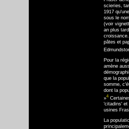
scieries, t
1917 qu'une
sous le nom
(voir vignet
an plus tar
croissance.
pâtes et pa
Edmundsto
Pour la rég
amène aussi
démographi
que la popul
somme, c'éta
dont la pop
4
»
Certaines
'citadins' e
usines Fras
La populati
principaleme