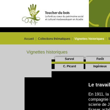
Accueil
Collections thématiques
Vignettes historiques
S
Vignettes historiques
Survol
Forêt
C. Picard
Ingénieux
Le travail
En 1911, la
compagnie F
scierie de
Fraser achè