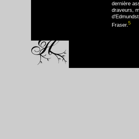
dernière as
draveurs, m
d'Edmundsto
5
Fraser.