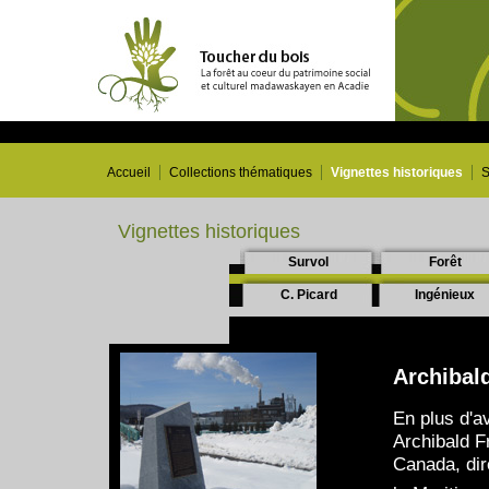
Accueil
Collections thématiques
Vignettes historiques
S
Vignettes historiques
Survol
Forêt
C. Picard
Ingénieux
Archibald
En plus d'a
Archibald F
Canada, di