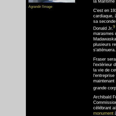
la Maritime
Agrandir l'image
C'est en 19
cardiaque, à
sa seconde 
9
Donald Jr.
marasmes de
Madawaska. 
plusieurs re
s'atténuera.
Fraser sera
l'extérieur 
la vie de ce
l'entreprise
maintenant
grande corp
Archibald F
Commission
célébrant a
monument
à