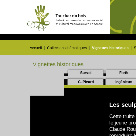
Accueil
Collections thématiques
Vignettes historiques
S
Vignettes historiques
Survol
Forêt
C. Picard
Ingénieux
Les sculp
Cette truite
le jeune pr
Claude Rous
reproduire 