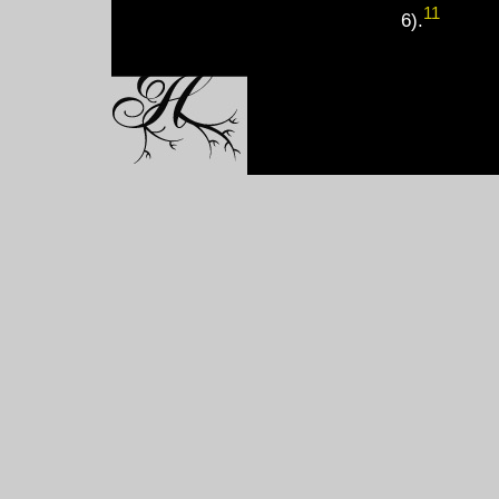
11
6).