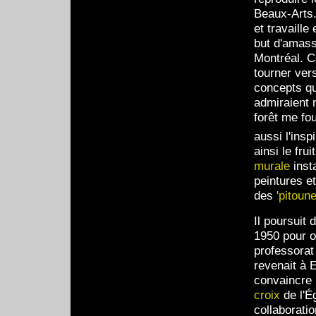
Beaux-Arts.
et travaille
but d'amass
Montréal. Cô
tourner vers
concepts qu
admiraient 
forêt me fo
aussi l'insp
ainsi le fru
murale
insta
peintures e
des
'pitoune
Il poursuit
1950 pour o
professorat
revenait à 
convaincre 
croix
de l'É
collaborati